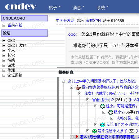
贴子
消息
系统
CNDEV.ORG
中国开发网
: 论坛:
家有XPH
: 贴子 910389
当前在线
论坛
ooo
： 怎么3月份就在说上中学的事
CBD
难道你们的小学只上五年？好幸福
CBD开发区
个人
其它
本信息版权属于作者所有，转载请与作者
情感
本网站（CNDEV.ORG）仅作为本信
游戏
生活
相关信息:
论坛系统
女儿上中学的问题基本解决了，比较欣慰。
得向你家领导取取经,咋教育的这么
我女儿也就学习好点而已，其他
害羞,胆子小?
(261字)
(
仙人
胆小。可能是遗传
胆小?
(66字)
(
人格分裂。我
我们那个才不到2岁
是不是管束太多了
(空) (
怎么3月份就在说上中学的事情呢，