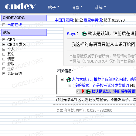
贴子
消息
系统
CNDEV.ORG
中国开发网
: 论坛:
我爱学英语
: 贴子 912890
当前在线
论坛
Kaye
：
默认是认知，注册后在设
CBD
我这样的鸟语盲只能从认识开始阿
CBD开发区
个人
其它
本信息版权属于作者所有，转载请与作者
情感
本网站（CNDEV.ORG）仅作为本信
游戏
生活
相关信息:
论坛系统
人气太低了。推荐个背单词的网站，感
没啥新意，还是按考试分类背单词
(4
默认是认知，注册后在设置
欢迎光临本社区，您还没有登录，不能发贴子。
页面内容处理时间: 0.025 - 782360