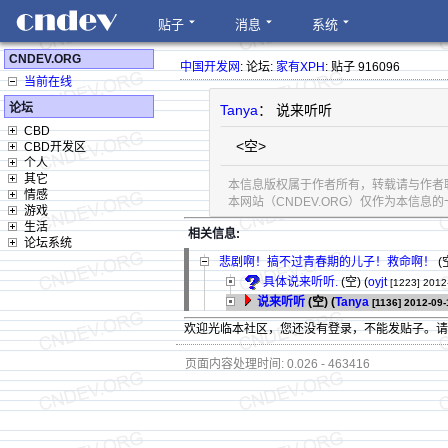
贴子
消息
系统
CNDEV.ORG
中国开发网
: 论坛:
家有XPH
: 贴子 916096
当前在线
论坛
Tanya
： 说来听听
CBD
<空>
CBD开发区
个人
其它
本信息版权属于作者所有，转载请与作者
情感
本网站（CNDEV.ORG）仅作为本信
游戏
生活
相关信息:
论坛系统
悲剧啊！搞不过青春期的儿子！救命啊！
(空
具体说来听听.
(空) (
oyjt
[1223]
2012
说来听听
(空) (
Tanya
[1136]
2012-09-
欢迎光临本社区，您还没有登录，不能发贴子。
页面内容处理时间: 0.026 - 463416