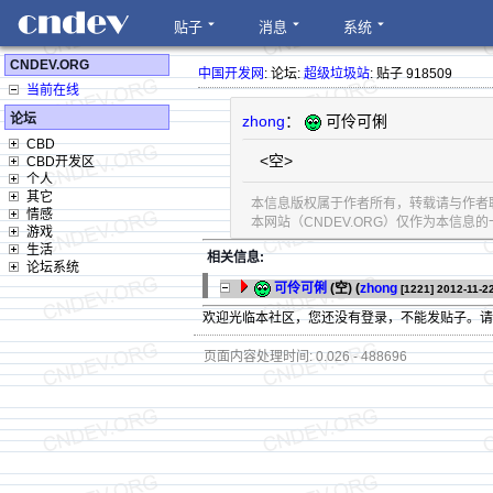
贴子
消息
系统
CNDEV.ORG
中国开发网
: 论坛:
超级垃圾站
: 贴子 918509
当前在线
论坛
zhong
：
可伶可俐
CBD
<空>
CBD开发区
个人
其它
本信息版权属于作者所有，转载请与作者
情感
本网站（CNDEV.ORG）仅作为本信
游戏
生活
相关信息:
论坛系统
可伶可俐
(空) (
zhong
[1221]
2012-11-2
欢迎光临本社区，您还没有登录，不能发贴子。
页面内容处理时间: 0.026 - 488696