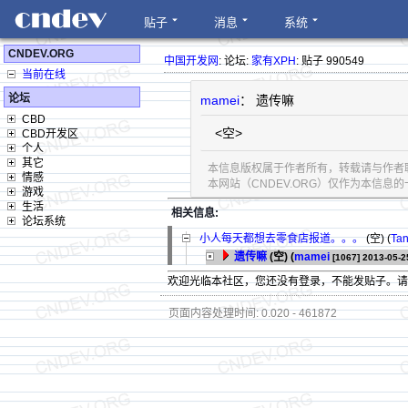
贴子
消息
系统
CNDEV.ORG
中国开发网
: 论坛:
家有XPH
: 贴子 990549
当前在线
论坛
mamei
： 遗传嘛
CBD
<空>
CBD开发区
个人
其它
本信息版权属于作者所有，转载请与作者
情感
本网站（CNDEV.ORG）仅作为本信
游戏
生活
相关信息:
论坛系统
小人每天都想去零食店报道。。。
(空) (
Ta
遗传嘛
(空) (
mamei
[1067]
2013-05-2
欢迎光临本社区，您还没有登录，不能发贴子。
页面内容处理时间: 0.020 - 461872