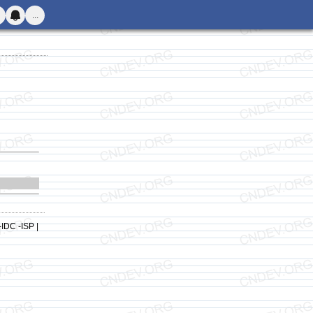
...
-IDC -ISP |