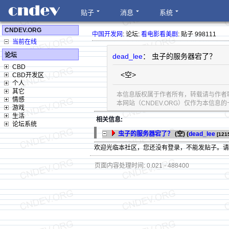
贴子
消息
系统
CNDEV.ORG
中国开发网
: 论坛:
看电影看美剧
: 贴子 998111
当前在线
论坛
dead_lee
： 虫子的服务器宕了？
CBD
<空>
CBD开发区
个人
其它
本信息版权属于作者所有，转载请与作者
情感
本网站（CNDEV.ORG）仅作为本信
游戏
生活
相关信息:
论坛系统
虫子的服务器宕了？
(空) (
dead_lee
[121
欢迎光临本社区，您还没有登录，不能发贴子。
页面内容处理时间: 0.021 - 488400