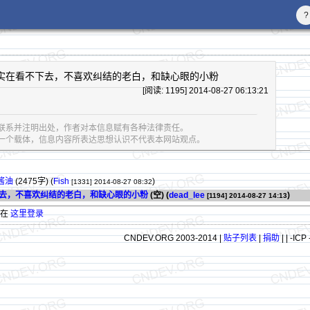
?
g Bad实在看不下去，不喜欢纠结的老白，和缺心眼的小粉
[阅读: 1195] 2014-08-27 06:13:21
联系并注明出处，作者对本信息赋有各种法律责任。
息的一个载体，信息内容所表达思想认识不代表本网站观点。
酱油
(2475字)
(
Fish
)
[1331]
2014-08-27 08:32
在看不下去，不喜欢纠结的老白，和缺心眼的小粉
(空) (
dead_lee
)
[1194]
2014-08-27 14:13
请在
这里登录
CNDEV.ORG 2003-2014 |
贴子列表
|
捐助
|
| -ICP 