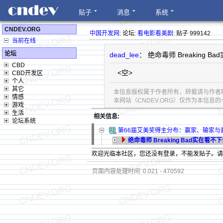
贴子
消息
系统
CNDEV.ORG
中国开发网
: 论坛:
看电影看美剧
: 贴子 999142
当前在线
论坛
dead_lee
： 绝命毒师 Breakin
CBD
<空>
CBD开发区
个人
其它
本信息版权属于作者所有，转载请与作者
情感
本网站（CNDEV.ORG）仅作为本信
游戏
生活
相关信息:
论坛系统
第66届艾美奖得主分布：赢家、输家与
绝命毒师 Breaking Bad实
欢迎光临本社区，您还没有登录，不能发贴子。
页面内容处理时间: 0.021 - 470592