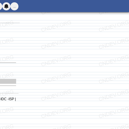
...
-IDC -ISP |