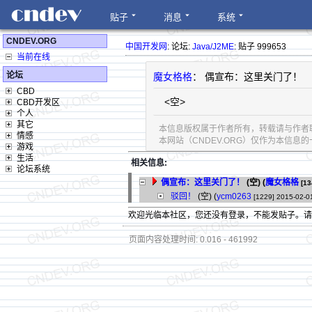
贴子
消息
系统
CNDEV.ORG
中国开发网
: 论坛:
Java/J2ME
: 贴子 999653
当前在线
论坛
魔女格格
： 偶宣布：这里关门了！
CBD
<空>
CBD开发区
个人
其它
本信息版权属于作者所有，转载请与作者
情感
本网站（CNDEV.ORG）仅作为本信
游戏
生活
相关信息:
论坛系统
偶宣布：这里关门了！
(空) (
魔女格格
[13
驳回！
(空) (
ycm0263
[1229]
2015-02-0
欢迎光临本社区，您还没有登录，不能发贴子。
页面内容处理时间: 0.016 - 461992