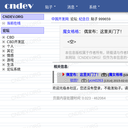
贴子
消息
系统
CNDEV.ORG
中国开发网
: 论坛:
纪念日
: 贴子 999659
当前在线
论坛
魔女格格
： 偶宣布：这里关门了！
CBD
<空>
CBD开发区
个人
其它
本信息版权属于作者所有，转载请与作者
情感
本网站（CNDEV.ORG）仅作为本信
游戏
生活
相关信息:
论坛系统
偶宣布：这里关门了！
(空) (
魔女格格
[13
驳回！
(空) (
ycm0263
[1314]
2015-02-0
欢迎光临本社区，您还没有登录，不能发贴子。
页面内容处理时间: 0.023 - 462064