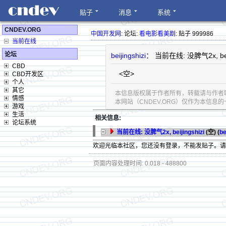
贴子
消息
系统
CNDEV.ORG
中国开发网
: 论坛:
看电影看美剧
: 贴子 999986
当前在线
论坛
beijingshizi
： 当前在线: 没脾气2x, beij
CBD
<空>
CBD开发区
个人
其它
本信息版权属于作者所有，转载请与作者
情感
本网站（CNDEV.ORG）仅作为本信
游戏
生活
相关信息:
论坛系统
当前在线: 没脾气2x, beijingshizi
(空) (
be
欢迎光临本社区，您还没有登录，不能发贴子。
页面内容处理时间: 0.018 - 488800