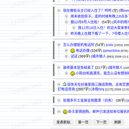
现在哪些业主已经入住了？呵呵
(空) (
雨m
周末收拾房子，走的时候有晚上8点多
我12月9号入住啦！
(54字)
(
风中的雨7
我12月18日入住！欢迎大家来参
昨天晚上在楼下看了一下，7号楼入住
怎么办理座机电话阿
(54字)
(
oslu
[1002]
200
电话办理
(104字)
(
amuchina
[979]
试试
(369字)
(
城市猎人
[983]
2006-12-1
装修基本宣告结束了
(217字)
(
城市猎人
[10
小阳台柜真漂亮，我怎么没有想到
双休天在好美家西三旗店购物，总有您意
打电话资询
(2897字)
(
冰极hmj
[1175]
2006-12-0
处理多乐士金装全效面漆（白色）
(36字)
(
卧王家俱团购，邮件已发送给各位报名
发表新贴
第一页
下一页
刷新