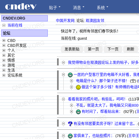
贴子
消息
系统
CNDEV.ORG
中国开发网
: 论坛:
观澳园友邻
当前在线
快过年了，祝所有邻居们春节快乐！
论坛
当前在线: guest
CBD
CBD开发区
发表新贴
第一页
下一页
刷新
个人
其它
情感
我觉得物业在观澳园论坛上发的帖子，好多
游戏
生活
一居的户型客厅里的电箱不大好看，我
论坛系统
电箱是什么？ 那个架子还不错！
(空) (
做这个架子多少钱？有师傅的电话
看看我家的照片吧，有些乱，呵呵！
(113
不乱，就是太大了。我电脑又只能800×
有时间了，帮着贴出来：
(92字)
(
有没有邻居要卖房子呀？过来留个言。
家俱来了，也贴些照片：
(76字)
(
王中