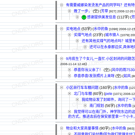
有需要威娜染发烫发产品的同学吗？还有特
晚了一步，
(空) (
芳草
[927]
2006-12-20 
感谢提供美发信息
(112字)
(
芳
买电地点
(53字)
(
水中的鱼
[1096]
2006-12-15
买煤气地点
(23字)
(
城市猎人
[1079]
20
还有其他买煤气的地点吗？城里
还可以在永泰那边买,具体地址
9月底生了个女儿,一直忙.小区封闭的问题怎么
)
2006-11-14 12:46
恭喜你当父亲了！
(空) (
风中的雨7530
恭喜恭喜!发张照片上来呀
(空) (
如风
[8
小区自行车车棚问题
(160字)
(
水中的鱼
[12
北门与车棚
(60字)
(
pete
[1071]
2006-12
我给物业发了封邮件，询问了一
南门规划
(56字)
(
水中的鱼
[
我觉得可以在南门外，神学院东边的
的方式，推进去后在保安那里拿一个小卡
物业和大家商量事情
(90字)
(
水中的鱼
[963]
不同意我们另付费!因为我们管理支付