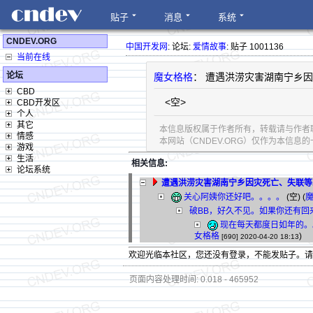
贴子
消息
系统
CNDEV.ORG
中国开发网
: 论坛:
爱情故事
: 贴子 1001136
当前在线
论坛
魔女格格
： 遭遇洪涝灾害湖南宁乡因
CBD
<空>
CBD开发区
个人
其它
本信息版权属于作者所有，转载请与作者
情感
本网站（CNDEV.ORG）仅作为本信
游戏
生活
相关信息:
论坛系统
遭遇洪涝灾害湖南宁乡因灾死亡、失联等
关心阿姨你还好吧。。。。
(空) (
破BB，好久不见。如果你还有回
现在每天都度日如年的。。
女格格
)
[690]
2020-04-20 18:13
欢迎光临本社区，您还没有登录，不能发贴子。
页面内容处理时间: 0.018 - 465952