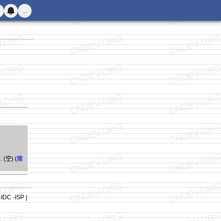
...
.
(空) (
魔
-IDC -ISP |