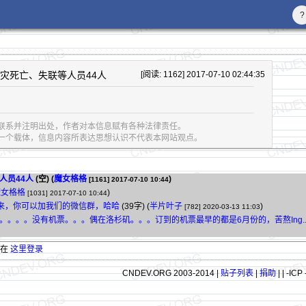
?
灾死亡、失联等人员44人
[阅读: 1162] 2017-07-10 02:44:35
联系并注明出处，作者对本信息赋有各种法律责任。
息的一个载体，信息内容所表达思想认识不代表本网站观点。
人员44人
(空) (
魔女格格
)
[1161]
2017-07-10 10:44
魔女格格
)
[1031]
2017-07-10 10:44
来，你可以加我们的微信群，哈哈
(39字)
(
半片叶子
)
[782]
2020-03-13 11:03
。。。没有机票。。。偶在洛杉矶。。。订到的机票最早的都是6月份的，苦熬Ing..
请在
这里登录
CNDEV.ORG 2003-2014 |
贴子列表
|
捐助
|
| -ICP 