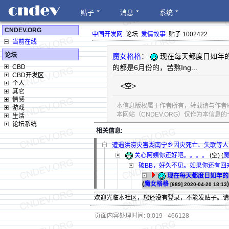
贴子
消息
系统
CNDEV.ORG
中国开发网
: 论坛:
爱情故事
: 贴子 1002422
当前在线
论坛
魔女格格
：
现在每天都度日如年
CBD
的都是6月份的，苦熬Ing...
CBD开发区
个人
<空>
其它
情感
本信息版权属于作者所有，转载请与作者
游戏
本网站（CNDEV.ORG）仅作为本信
生活
论坛系统
相关信息:
遭遇洪涝灾害湖南宁乡因灾死亡、失联等人
关心阿姨你还好吧。。。。
(空) (
破BB，好久不见。如果你还有回
现在每天都度日如年的
(
魔女格格
)
[689]
2020-04-20 18:13
欢迎光临本社区，您还没有登录，不能发贴子。
页面内容处理时间: 0.019 - 466128