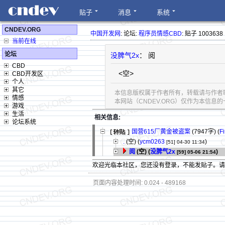
贴子
消息
系统
CNDEV.ORG
中国开发网
: 论坛:
程序员情感CBD
: 贴子 1003638
当前在线
论坛
没脾气2x
： 阅
CBD
<空>
CBD开发区
个人
其它
本信息版权属于作者所有，转载请与作者
情感
本网站（CNDEV.ORG）仅作为本信
游戏
生活
相关信息:
论坛系统
国营615厂黄金被盗案
(7947字)
(
F
.
(空) (
ycm0263
)
[51]
04-30 11:34
阅
(空) (
没脾气2x
)
[59]
05-06 21:54
欢迎光临本社区，您还没有登录，不能发贴子。
页面内容处理时间: 0.024 - 489168