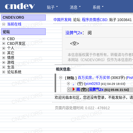
贴子
消息
系统
CNDEV.ORG
中国开发网
: 论坛:
程序员情感CBD
: 贴子 1003641
当前在线
论坛
没脾气2x
： 阅
CBD
<空>
CBD开发区
个人
其它
本信息版权属于作者所有，转载请与作者
情感
本网站（CNDEV.ORG）仅作为本信
游戏
生活
相关信息:
论坛系统
百万买房，千万买邻
(3063字)
(
Fis
。
(空) (
ycm0263
)
[41]
04-29 18:03
阅
(空) (
没脾气2x
)
[51]
05-06 21:54
欢迎光临本社区，您还没有登录，不能发贴子。
页面内容处理时间: 0.022 - 476912