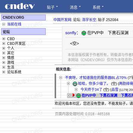
贴子
消息
系统
CNDEV.ORG
中国开发网
: 论坛:
浩宇长空
: 贴子 252084
当前在线
论坛
sonfly
：
在PVP中 下黑石深渊 
CBD
<空>
CBD开发区
个人
其它
本信息版权属于作者所有，转载请与作者
情感
本网站（CNDEV.ORG）仅作为本信
游戏
生活
相关信息:
论坛系统
不爽呀，才知道我在的服务器BL占70%
(7
哈哈，你多少级了。
(空) (
两肋排
今天终于34了
(空) (
品雪
[1179]
20
在PVP中 下黑石深渊 下黑石
欢迎光临本社区，您还没有登录，不能发贴子。
页面内容处理时间: 0.018 - 465168