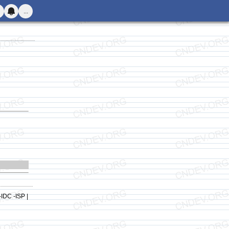
...
-IDC -ISP |