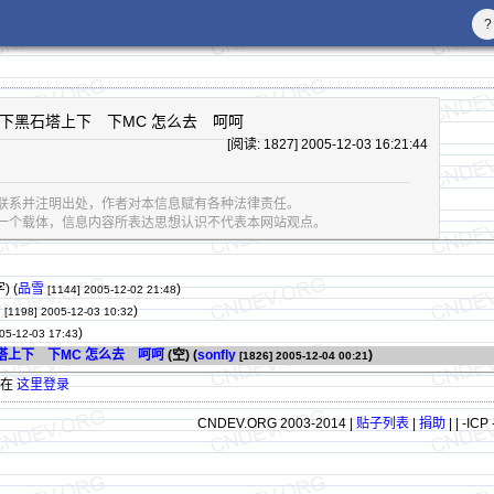
?
下黑石塔上下 下MC 怎么去 呵呵
[阅读: 1827] 2005-12-03 16:21:44
联系并注明出处，作者对本信息赋有各种法律责任。
息的一个载体，信息内容所表达思想认识不代表本网站观点。
字)
(
品雪
)
[1144]
2005-12-02 21:48
骨
)
[1198]
2005-12-03 10:32
)
05-12-03 17:43
塔上下 下MC 怎么去 呵呵
(空) (
sonfly
)
[1826]
2005-12-04 00:21
请在
这里登录
CNDEV.ORG 2003-2014 |
贴子列表
|
捐助
|
| -ICP 