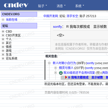
贴子
消息
系统
CNDEV.ORG
中国开发网
: 论坛:
浩宇长空
: 贴子 257213
当前在线
论坛
sonfly
： R 我每次都按成 显示帧数 
CBD
<空>
CBD开发区
个人
其它
本信息版权属于作者所有，转载请与作者
情感
本网站（CNDEV.ORG）仅作为本信
游戏
生活
相关信息:
论坛系统
新人时期小白行为
(39字)
(
sonfly
[1454]
2005
精灵与猎人
(237字)
(
sonfly
[1554]
2005
我30级前还不会用R回复
(空) (
两肋
R 我每次都按成 显示帧数 就改
欢迎光临本社区，您还没有登录，不能发贴子。
页面内容处理时间: 0.025 - 783536