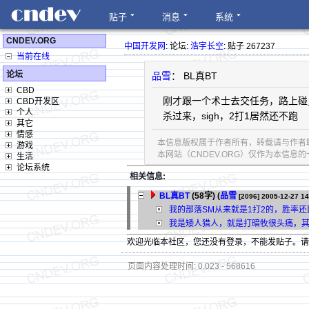
贴子
消息
系统
CNDEV.ORG
中国开发网
: 论坛:
浩宇长空
: 贴子 267237
当前在线
论坛
品雪
： BL真BT
CBD
刚才跟一个术士去交任务，路上碰
CBD开发区
个人
杀过来，sigh，2打1居然还不跑
其它
情感
本信息版权属于作者所有，转载请与作者
游戏
本网站（CNDEV.ORG）仅作为本信
生活
论坛系统
相关信息:
BL真BT
(58字)
(
品雪
[2096]
2005-12-27 14
我的部落SM从来就是1打2的，胜率还
我是矮人猎人，就是打暗牧很头痛，
欢迎光临本社区，您还没有登录，不能发贴子。
页面内容处理时间: 0.023 - 568616