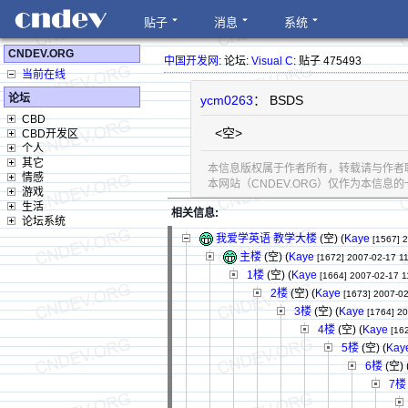
贴子
消息
系统
CNDEV.ORG
中国开发网
: 论坛:
Visual C
: 贴子 475493
当前在线
论坛
ycm0263
： BSDS
CBD
<空>
CBD开发区
个人
其它
本信息版权属于作者所有，转载请与作者
情感
本网站（CNDEV.ORG）仅作为本信
游戏
生活
相关信息:
论坛系统
我爱学英语 教学大楼
(空) (
Kaye
[1567]
2
主楼
(空) (
Kaye
[1672]
2007-02-17 1
1楼
(空) (
Kaye
[1664]
2007-02-17 1
2楼
(空) (
Kaye
[1673]
2007-02
3楼
(空) (
Kaye
[1764]
20
4楼
(空) (
Kaye
[16
5楼
(空) (
Kay
6楼
(空) 
7楼