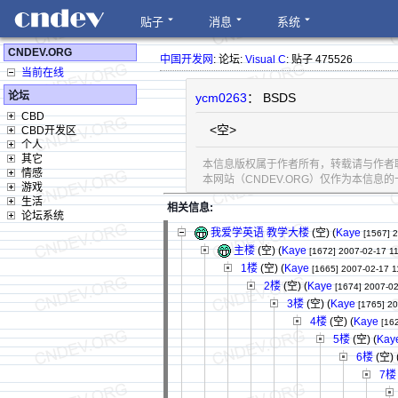
贴子
消息
系统
CNDEV.ORG
中国开发网
: 论坛:
Visual C
: 贴子 475526
当前在线
论坛
ycm0263
： BSDS
CBD
<空>
CBD开发区
个人
其它
本信息版权属于作者所有，转载请与作者
情感
本网站（CNDEV.ORG）仅作为本信
游戏
生活
相关信息:
论坛系统
我爱学英语 教学大楼
(空) (
Kaye
[1567]
2
主楼
(空) (
Kaye
[1672]
2007-02-17 1
1楼
(空) (
Kaye
[1665]
2007-02-17 1
2楼
(空) (
Kaye
[1674]
2007-02
3楼
(空) (
Kaye
[1765]
20
4楼
(空) (
Kaye
[16
5楼
(空) (
Kay
6楼
(空) 
7楼