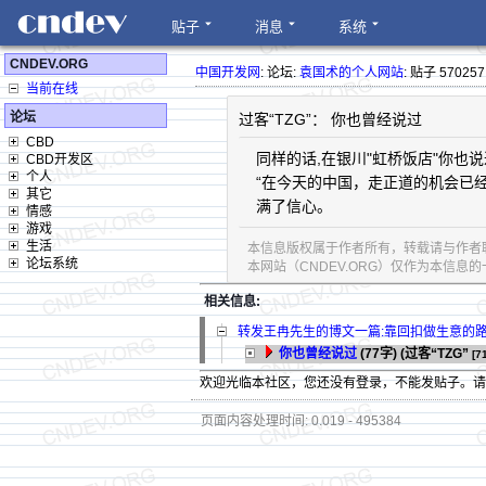
贴子
消息
系统
CNDEV.ORG
中国开发网
: 论坛:
袁国术的个人网站
: 贴子 570257
当前在线
论坛
过客“TZG”： 你也曾经说过
CBD
同样的话,在银川"虹桥饭店"你也
CBD开发区
个人
“在今天的中国，走正道的机会已
其它
满了信心。
情感
游戏
生活
本信息版权属于作者所有，转载请与作者
论坛系统
本网站（CNDEV.ORG）仅作为本信
相关信息:
转发王冉先生的博文一篇:靠回扣做生意的
你也曾经说过
(77字)
(过客“TZG”
[7
欢迎光临本社区，您还没有登录，不能发贴子。
页面内容处理时间: 0.019 - 495384