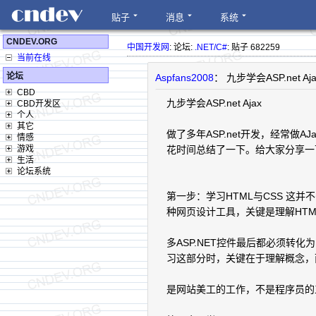
贴子
消息
系统
CNDEV.ORG
中国开发网
: 论坛:
.NET/C#
: 贴子 682259
当前在线
论坛
Aspfans2008
： 九步学会ASP.net Aja
CBD
九步学会ASP.net Ajax
CBD开发区
个人
其它
做了多年ASP.net开发，经常做AJ
情感
游戏
花时间总结了一下。给大家分享一
生活
论坛系统
第一步：学习HTML与CSS 这并不需
种网页设计工具，关键是理解HTML
多ASP.NET控件最后都必须转化为
习这部分时，关键在于理解概念，
是网站美工的工作，不是程序员的