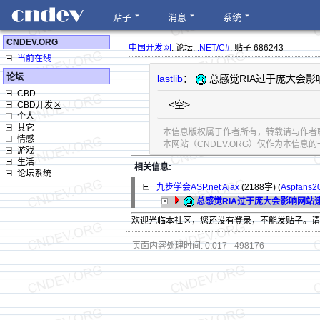
贴子
消息
系统
CNDEV.ORG
中国开发网
: 论坛:
.NET/C#
: 贴子 686243
当前在线
论坛
lastlib
：
总感觉RIA过于庞大会
CBD
<空>
CBD开发区
个人
其它
本信息版权属于作者所有，转载请与作者
情感
本网站（CNDEV.ORG）仅作为本信
游戏
生活
相关信息:
论坛系统
九步学会ASP.net Ajax
(2188字)
(
Aspfans2
总感觉RIA过于庞大会影响网站
欢迎光临本社区，您还没有登录，不能发贴子。
页面内容处理时间: 0.017 - 498176