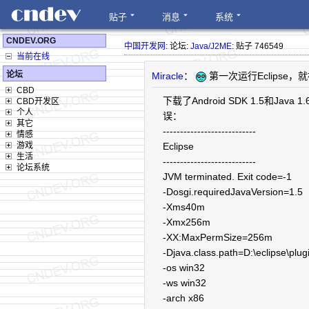
贴子
消息
系统
CNDEV.ORG
中国开发网
: 论坛:
Java/J2ME
: 贴子 746549
当前在线
论坛
Miracle
：
第一次运行Eclipse
CBD
下载了Android SDK 1.5和Java 
CBD开发区
个人
误：
其它
---------------------------
情感
游戏
Eclipse
生活
---------------------------
论坛系统
JVM terminated. Exit code=-1
-Dosgi.requiredJavaVersion=1.5
-Xms40m
-Xmx256m
-XX:MaxPermSize=256m
-Djava.class.path=D:\eclipse\plu
-os win32
-ws win32
-arch x86