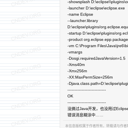
-showsplash D:\eclipse\\plugins
-launcher D:\eclipse\eclipse.exe
-name Eclipse
--launcher.library
D:\eclipse\plugins/org.eclipse.e
-startup D:\eclipse\plugins/org.e
-product org.eclipse.epp.package
-vm C:\Program Files\Java\jre6\bi
-vmargs
-Dosgi.requiredJavaVersion=1.5
-Xms40m
-Xmx256m
-XX:MaxPermSize=256m
-Djava.class.path=D:\eclipse\plu
---------------------------
OK
---------------------------
没搞过Java开发，也没用过Ecli
错误消息糊涂中……
本信息版权属于作者所有，转载请与作者