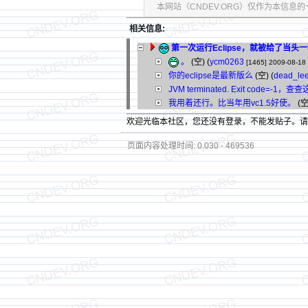
本网站（CNDEV.ORG）仅作为本信
相关信息:
第一次运行Eclipse，就被给了当头
。
(空) (
ycm0263
[1465]
2009-08-18
你的eclipse是最新版么
(空) (
dead_le
JVM terminated. Exit code=-1，查
我用着还行。比当年用vc1.5好使。
(空)
欢迎光临本社区，您还没有登录，不能发贴子。
页面内容处理时间: 0.030 - 469536