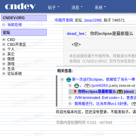
贴子
消息
系统
CNDEV.ORG
中国开发网
: 论坛:
Java/J2ME
: 贴子 746571
当前在线
论坛
dead_lee
： 你的eclipse是最新版么
CBD
<空>
CBD开发区
个人
其它
本信息版权属于作者所有，转载请与作者
情感
本网站（CNDEV.ORG）仅作为本信
游戏
生活
相关信息:
论坛系统
第一次运行Eclipse，就被给了当头一棒
。
(空) (
ycm0263
[1465]
2009-08-18
你的eclipse是最新版么
(空) (
dead_
JVM terminated. Exit code=-1，查
我用着还行。比当年用vc1.5好使。
(空)
欢迎光临本社区，您还没有登录，不能发贴子。
页面内容处理时间: 0.031 - 467848