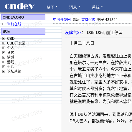
贴子
消息
系统
CNDEV.ORG
中国开发网
: 论坛:
雪域召唤
: 贴子 431844
当前在线
论坛
没脾气2x
： D35-D36, 丽江停留
CBD
十月二十八日
CBD开发区
个人
其它
白天继续转古城，发现越往山上卖
情感
游戏
那在塔尔寺一元左右、在拉萨卖到
生活
个，我五元买了六个，今天在山上
论坛系统
在古城半山卖小吃的地方坐下来和
就没处住了，家里人多不好安排；
其它时候人都挺多；九六年地震，
在文昌宫又有利用道教免费导游骗
就是说跟我有缘、为我和家人念经
晚上DB从泸沽湖回来，到晚馆和酒
DB大善人，都是他请客，咔咔，