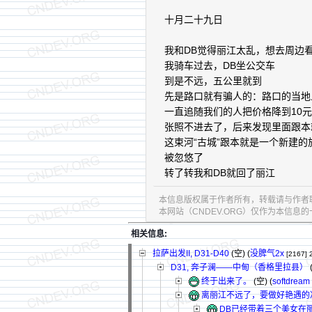
十月二十九日
我和DB觉得丽江太乱，想去周边
我骑车过去，DB坐公交车
到是不远，五公里就到
先是路口就有骗人的：路口的当地
一直追随我们的人把价格降到10
张照不进去了，后来发现里面跟本
这束河“古城”跟本就是一个新建的
被忽悠了
转了转我和DB就回了丽江
本信息版权属于作者所有，转载请与作者
本网站（CNDEV.ORG）仅作为本信
相关信息:
拉萨出发II, D31-D40
(空) (
没脾气2x
[2167]
D31, 奔子澜——中甸（香格里拉县）
终于出来了。
(空) (
softdream
离丽江不远了，要做好艳遇的
DB已经带着三个美女在