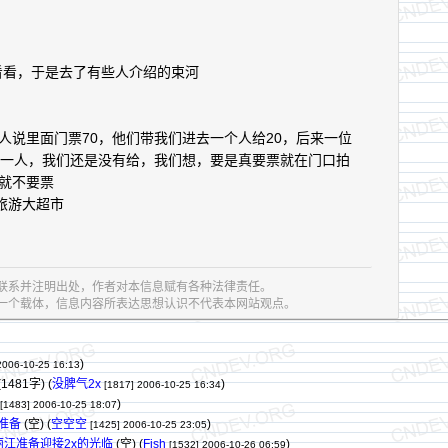
看看，于是去了有些人介绍的束河
人说里面门票70，他们带我们进去一个人给20，后来一位
元一人，我们还是没有给，我们想，要是真要票就在门口拍
就不要票
旅游大超市
联系并注明出处，作者对本信息赋有各种法律责任。
息的一个载体，信息内容所表达思想认识不代表本网站观点。
)
2006-10-25 16:13
(1481字)
(
没脾气2x
)
[1817]
2006-10-25 16:34
)
[1483]
2006-10-25 18:07
准备
(空) (
空空空
)
[1425]
2006-10-25 23:05
丽江准备迎接2x的光临
(空) (
Fish
)
[1532]
2006-10-26 06:59