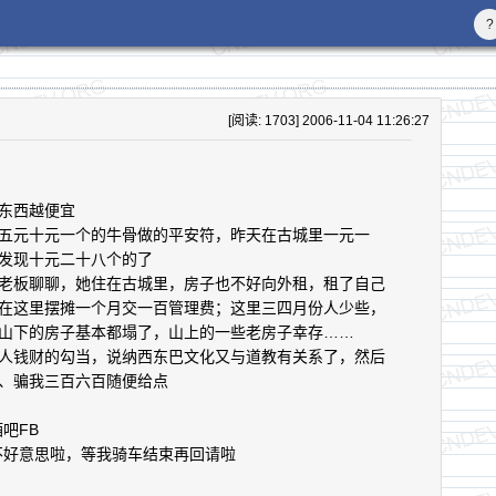
?
[阅读: 1703] 2006-11-04 11:26:27
东西越便宜
五元十元一个的牛骨做的平安符，昨天在古城里一元一
发现十元二十八个的了
老板聊聊，她住在古城里，房子也不好向外租，租了自己
在这里摆摊一个月交一百管理费；这里三四月份人少些，
山下的房子基本都塌了，山上的一些老房子幸存……
人钱财的勾当，说纳西东巴文化又与道教有关系了，然后
、骗我三百六百随便给点
吧FB
不好意思啦，等我骑车结束再回请啦