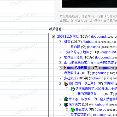
本信息版权属于作者所有，转载请与作者
本网站（CNDEV.ORG）仅作为本信
相关信息:
20071115 埃及
(101字)
(
fogbound
[1991]
2
机票
(101字)
(
fogbound
[1712]
2007-11
显白啊
(空) (
looklook
[1619]
2007-
飞机上的电子地图
(101字)
(
fogbound
地球白天黑夜
(101字)
(
fogbound
[1756
doha的免税商店，黄色壳子的5包装
doha机场日出
(101字)
(
fogbound
[
卢克索神庙
(101字)
(
fogbound
[1765]
多柱大厅
(101字)
(
fogbound
[1724]
200
顶！支持！多上片！
(空) (
周星驰
[
这次出去照了1400多张，全
我的眼里只有……
(101字)
(
帝王谷，埃及唯一的一座天然金字
来个美女
(101字)
(
fogbound
[1918]
美女要大
(空) (
lukejee
[1614]
看不清楚啊
(空) (
cui-kai
[1568]
20