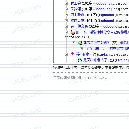
女王谷
(101字)
(
fogbound
[1728]
2007-
尼罗河
(101字)
(
fogbound
[1762]
2007-
河上晚霞
(101字)
(
fogbound
[1825]
200
驶向天堂
(101字)
(
fogbound
[1945]
200
另一种交易
(628字)
(
fogbound
[1903]
顶一下，谢谢棒棒分享自己的旅程
)
2007-11-30 23:49
或者是还在处理？
(空) (
周星
早弄出来了，目前在北京出
看不到啊
(空) (
cui-kai
[1377]
2010-0
嫩又出来考古了
(空) (
lukejee
欢迎光临本社区，您还没有登录，不能发贴子。
页面内容处理时间: 0.017 - 532464