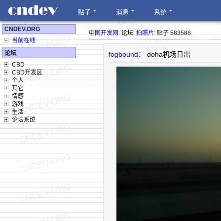
贴子
消息
系统
CNDEV.ORG
中国开发网
: 论坛:
拍照片
: 贴子 583588
当前在线
论坛
fogbound
： doha机场日出
CBD
CBD开发区
个人
其它
情感
游戏
生活
论坛系统