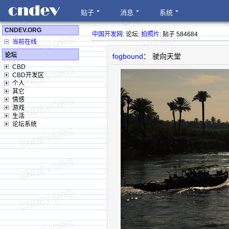
贴子
消息
系统
CNDEV.ORG
中国开发网
: 论坛:
拍照片
: 贴子 584684
当前在线
论坛
fogbound
： 驶向天堂
CBD
CBD开发区
个人
其它
情感
游戏
生活
论坛系统