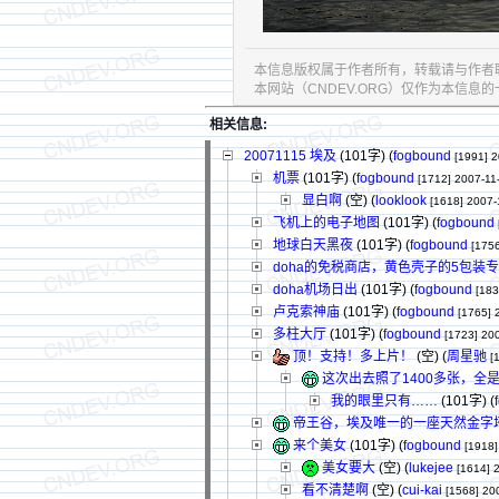
本信息版权属于作者所有，转载请与作者
本网站（CNDEV.ORG）仅作为本信
相关信息:
20071115 埃及
(101字)
(
fogbound
[1991]
2
机票
(101字)
(
fogbound
[1712]
2007-11
显白啊
(空) (
looklook
[1618]
2007-
飞机上的电子地图
(101字)
(
fogbound
地球白天黑夜
(101字)
(
fogbound
[1756
doha的免税商店，黄色壳子的5包装
doha机场日出
(101字)
(
fogbound
[183
卢克索神庙
(101字)
(
fogbound
[1765]
多柱大厅
(101字)
(
fogbound
[1723]
200
顶！支持！多上片！
(空) (
周星驰
[
这次出去照了1400多张，全
我的眼里只有……
(101字)
(
帝王谷，埃及唯一的一座天然金字
来个美女
(101字)
(
fogbound
[1918]
美女要大
(空) (
lukejee
[1614]
看不清楚啊
(空) (
cui-kai
[1568]
20