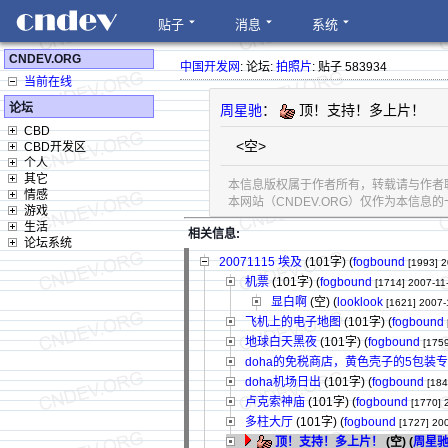
贴子
消息
系统
CNDEV.ORG
中国开发网
: 论坛:
拍照片
: 贴子 583934
当前在线
论坛
周星驰
：
顶！支持！多上片！
CBD
<空>
CBD开发区
个人
其它
本信息版权属于作者所有，转载请与作者
情感
本网站（CNDEV.ORG）仅作为本信
游戏
生活
相关信息:
论坛系统
20071115 埃及
(101字)
(
fogbound
[1993]
2
机票
(101字)
(
fogbound
[1714]
2007-11
显白啊
(空) (
looklook
[1621]
2007-
飞机上的电子地图
(101字)
(
fogbound
地球白天黑夜
(101字)
(
fogbound
[1759
doha的免税商店，黄色壳子的5包装
doha机场日出
(101字)
(
fogbound
[184
卢克索神庙
(101字)
(
fogbound
[1770]
多柱大厅
(101字)
(
fogbound
[1727]
200
顶！支持！多上片！
(空) (
周星