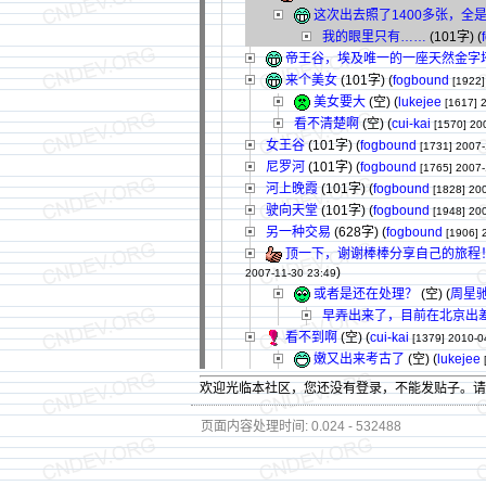
这次出去照了1400多张，全
我的眼里只有……
(101字)
(
帝王谷，埃及唯一的一座天然金字
来个美女
(101字)
(
fogbound
[1922]
美女要大
(空) (
lukejee
[1617]
看不清楚啊
(空) (
cui-kai
[1570]
20
女王谷
(101字)
(
fogbound
[1731]
2007-
尼罗河
(101字)
(
fogbound
[1765]
2007-
河上晚霞
(101字)
(
fogbound
[1828]
200
驶向天堂
(101字)
(
fogbound
[1948]
200
另一种交易
(628字)
(
fogbound
[1906]
顶一下，谢谢棒棒分享自己的旅程
)
2007-11-30 23:49
或者是还在处理？
(空) (
周星
早弄出来了，目前在北京出
看不到啊
(空) (
cui-kai
[1379]
2010-0
嫩又出来考古了
(空) (
lukejee
欢迎光临本社区，您还没有登录，不能发贴子。
页面内容处理时间: 0.024 - 532488