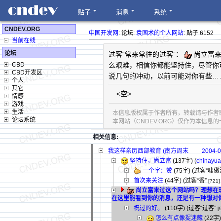
贴子
消息
系统
CNDEV.ORG
中国开发网
: 论坛:
袁国术的个人网站
: 贴子 6152
当前在线
论坛
过客“常来常往的过客”：
尚立富来
CBD
么艰难，相信你都能坚持住，尽管你
CBD开发区
说几句的冲动，以前可能对你有些…
个人
其它
<空>
情感
游戏
生活
本信息版权属于作者所有，转载请与作者
论坛系统
本网站（CNDEV.ORG）仅作为本信
相关信息:
我这样亲历西部教育 (南方周末 2004-01-15
坚持住，尚立富
(137字)
(
chinayu
一个字：赞
(75字)
(过客“啸傲
首次来关注
(44字)
(过客“香”
[721]
尚立富来过这个网站吗？理想在
在这里能看到你的消息，还是有一种想对
祝过的好。
(110字)
(过客“过客”
[
怎么有点像捉迷藏
(22字)