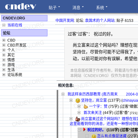
贴子
消息
系统
CNDEV.ORG
中国开发网
: 论坛:
袁国术的个人网站
: 贴子 6153
当前在线
论坛
过客“过客”： 祝过的好。
CBD
尚立富来过这个网站吗？理想在现
CBD开发区
个人
坚持住，尽管你可能不记得我了，
其它
动，以前可能对你有误解，希望他
情感
游戏
生活
本信息版权属于作者所有，转载请与作者
论坛系统
本网站（CNDEV.ORG）仅作为本信
相关信息:
我这样亲历西部教育 (南方周末 2004-01-15
坚持住，尚立富
(137字)
(
chinayu
一个字：赞
(75字)
(过客“啸傲
首次来关注
(44字)
(过客“香”
[721]
尚立富来过这个网站吗？理想在现
这里能看到你的消息，还是有一种想对你
祝过的好。
(110字)
(过客“过客
怎么有点像捉迷藏
(22字)