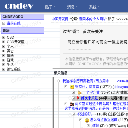
贴子
消息
系统
CNDEV.ORG
中国开发网
: 论坛:
袁国术的个人网站
: 贴子 627724
当前在线
论坛
过客“香”： 首次来关注
CBD
尚立富你也许如同前面一位朋友说
CBD开发区
个人
………………
其它
情感
本信息版权属于作者所有，转载请与作者
游戏
本网站（CNDEV.ORG）仅作为本信
生活
论坛系统
相关信息:
我这样亲历西部教育 (南方周末 2004-01-15
坚持住，尚立富
(137字)
(
chinayu
一个字：赞
(75字)
(过客“啸傲
首次来关注
(44字)
(过客“香”
[7
尚立富来过这个网站吗？理想在现
这里能看到你的消息，还是有一种想对你
祝过的好。
(110字)
(过客“过客”
[
怎么有点像捉迷藏
(22字)
敬佩
(3字)
(过客“wang f