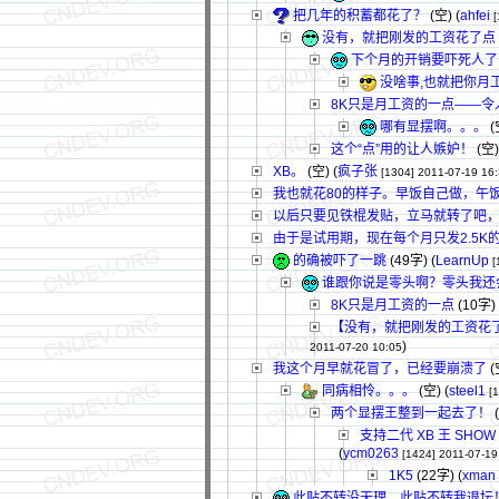
把几年的积蓄都花了？
(空) (
ahfei
[
没有，就把刚发的工资花了点
下个月的开销要吓死人了
没啥事,也就把你月
8K只是月工资的一点——令
哪有显摆啊。。。
(
这个“点”用的让人嫉妒！
(空)
XB。
(空) (
疯子张
[1304]
2011-07-19 16
我也就花80的样子。早饭自己做，午
以后只要见铁棍发贴，立马就转了吧
由于是试用期，现在每个月只发2.5K
的确被吓了一跳
(49字)
(
LearnUp
[
谁跟你说是零头啊？零头我还
8K只是月工资的一点
(10字)
【没有，就把刚发的工资花了点 (空
)
2011-07-20 10:05
我这个月早就花冒了，已经要崩溃了
(
同病相怜。。。
(空) (
steel1
[
两个显摆王整到一起去了！
(
支持二代 XB 王 S
(
ycm0263
[1424]
2011-07-19
1K5
(22字)
(
xman
此贴不转没天理，此贴不转我退坛