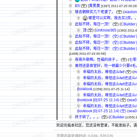
BS
(空) (
黄黑黄
[1397]
2011-07-20 00:29
够去朝鲜买几个老婆了。
(空) (
xiaolo
哪里可以买啊，我去买2房。
此贴不转，每日一顶！
(空) (
CBuilder
顶
(空) (
UnKnow365
[1383]
2011-
此贴不转，每日一顶！ (空) (CBuilder [4] 
此贴不转，每日一顶！ (空) (CBuilder [4] 07-
此贴不转，每日一顶！ (空) (CBuilder [4] 07-2
)
[1408]
2011-07-23 00:58
夜夜升歌啊。性福的孩子 。
(空) (
七零
果然还是食堂好，吃一顿最少只要4毛
幸福的太后，难怪这么fat!
(空) (
m
幸福的太后，难怪这么fat!还这么rich! (空
幸福的太后，难怪这么fat!还这么rich!还这么
(
looklook
)
[1358]
2011-07-25 11:14
幸福的太后，难怪这么fat!还这么rich!还这么
(looklook [0] 07-25 11:14)
(空) (
sea0
幸福的太后，难怪这么fat!还这么rich!还这么
(looklook [0] 07-25 11:14) (空) (sea0
终于转了。。。
(空) (
CBuilder
[1355]
欢迎光临本社区，您还没有登录，不能发贴子。
页面内容处理时间: 0.039 - 535376