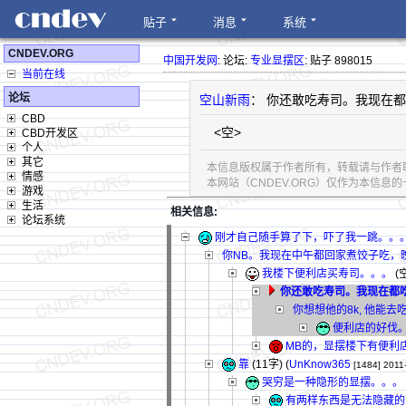
贴子
消息
系统
CNDEV.ORG
中国开发网
: 论坛:
专业显摆区
: 贴子 898015
当前在线
论坛
空山新雨
： 你还敢吃寿司。我现在
CBD
<空>
CBD开发区
个人
其它
本信息版权属于作者所有，转载请与作者
情感
本网站（CNDEV.ORG）仅作为本信
游戏
生活
相关信息:
论坛系统
刚才自己随手算了下，吓了我一跳。。
你NB。我现在中午都回家煮饺子吃，
我楼下便利店买寿司。。。
(空
你还敢吃寿司。我现在都
你想想他的8k, 他能去
便利店的好伐
MB的，显摆楼下有便利
靠
(11字)
(
UnKnow365
[1484]
2011
哭穷是一种隐形的显摆。。。
有两样东西是无法隐藏的