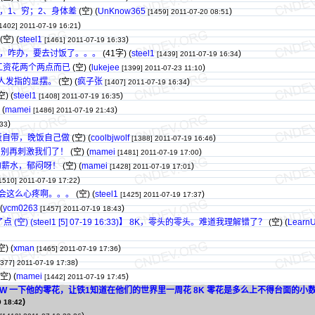
，1、穷；2、身体差
(空) (
UnKnow365
)
[1459]
2011-07-20 08:51
)
1402]
2011-07-19 16:21
(空) (
steel1
)
[1461]
2011-07-19 16:33
，咋办，要去讨饭了。。。
(41字)
(
steel1
)
[1439]
2011-07-19 16:34
工资花两个两点而已
(空) (
lukejee
)
[1399]
2011-07-23 11:10
人发指的显摆。
(空) (
疯子张
)
[1407]
2011-07-19 16:34
空) (
steel1
)
[1408]
2011-07-19 16:35
 (
mamei
)
[1486]
2011-07-19 21:43
)
:33
饭自带，晚饭自己做
(空) (
coolbjwolf
)
[1388]
2011-07-19 16:46
，别再刺激我们了！
(空) (
mamei
)
[1481]
2011-07-19 17:00
的薪水，郁闷呀！
(空) (
mamei
)
[1428]
2011-07-19 17:01
)
1510]
2011-07-19 17:22
会这么心疼啊。。。
(空) (
steel1
)
[1425]
2011-07-19 17:37
(
ycm0263
)
[1457]
2011-07-19 18:43
) (steel1 [5] 07-19 16:33)】 8K，零头的零头。难道我理解错了？
(空) (
Learn
空) (
xman
)
[1465]
2011-07-19 17:36
)
1377]
2011-07-19 17:38
空) (
mamei
)
[1442]
2011-07-19 17:45
SHOW 一下他的零花，让铁1知道在他们的世界里一周花 8K 零花是多么上不得台面的小
)
9 18:42