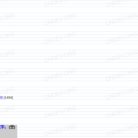
Up
[1494]
数字。
(空)