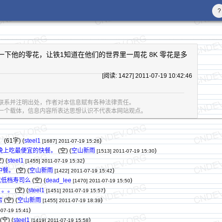
?
OW 一下他的零花，让铁1知道在他们的世界里一周花 8K 零花是多
[阅读: 1427] 2011-07-19 10:42:46
联系并注明出处，作者对本信息赋有各种法律责任。
息的一个载体，信息内容所表达思想认识不代表本网站观点。
。
(61字)
(
steel1
)
[1687]
2011-07-19 15:26
晚上吃最便宜的快餐。
(空) (
空山新雨
)
[1513]
2011-07-19 15:30
) (
steel1
)
[1455]
2011-07-19 15:32
中餐。
(空) (
空山新雨
)
[1422]
2011-07-19 15:42
吃低档寿司么
(空) (
dead_lee
)
[1470]
2011-07-19 15:50
。。。
(空) (
steel1
)
[1451]
2011-07-19 15:57
店
(空) (
空山新雨
)
[1455]
2011-07-19 18:39
)
-07-19 15:41
(空) (
steel1
)
[1419]
2011-07-19 15:58