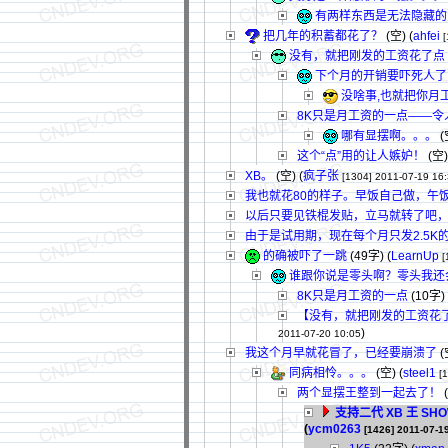
有两样东西是无法隐藏的
把几年的积蓄都花了？
(空) (
ahfei
[
没有，就把刚发的工资花了点
下个月的开销要吓死人了
没啥事,也就把你月
8K只是月工资的一点——令
哪有显摆啊。。。
(
这个“点”用的让人嫉妒！
(空)
XB。
(空) (
疯子张
[1304]
2011-07-19 16
我也就花80的样子。早饭自己做，午
以后只要见铁棍发贴，立马就转了吧
由于是试用期，现在每个月只发2.5K
的确被吓了一跳
(49字)
(
LearnUp
[
谁跟你说是零头啊？零头我还
8K只是月工资的一点
(10字)
【没有，就把刚发的工资花了点 (空
)
2011-07-20 10:05
我这个月早就花冒了，已经要崩溃了
(
同病相怜。。。
(空) (
steel1
[
两个显摆王整到一起去了！
(
支持二代 XB 王 
(
ycm0263
[1426]
2011-07-1