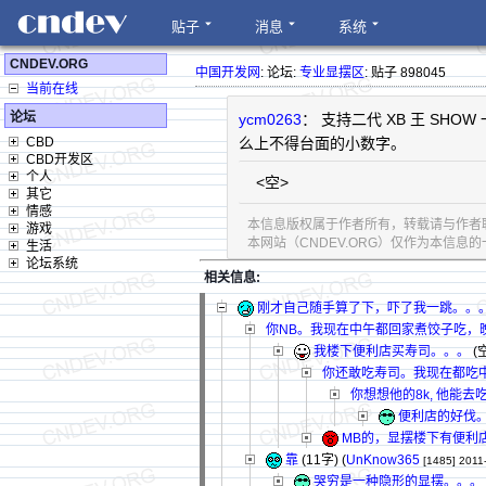
贴子
消息
系统
CNDEV.ORG
中国开发网
: 论坛:
专业显摆区
: 贴子 898045
当前在线
论坛
ycm0263
： 支持二代 XB 王 SH
CBD
么上不得台面的小数字。
CBD开发区
个人
<空>
其它
情感
本信息版权属于作者所有，转载请与作者
游戏
本网站（CNDEV.ORG）仅作为本信
生活
论坛系统
相关信息:
刚才自己随手算了下，吓了我一跳。。
你NB。我现在中午都回家煮饺子吃，
我楼下便利店买寿司。。。
(空
你还敢吃寿司。我现在都吃
你想想他的8k, 他能去
便利店的好伐
MB的，显摆楼下有便利
靠
(11字)
(
UnKnow365
[1485]
2011
哭穷是一种隐形的显摆。。。