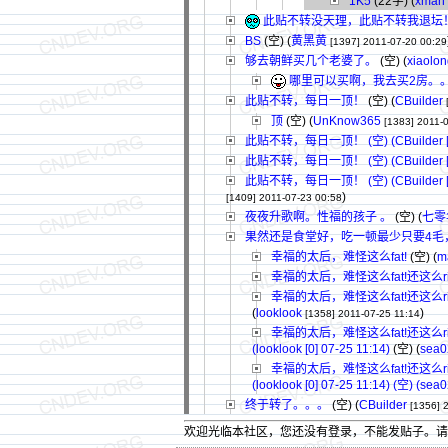
1K5
(22字)
(
xman
此贴不转没天理，此贴不转我退坛
BS
(空) (
黄黑黄
[1397]
2011-07-20 00:29
够去朝鲜买几个老婆了。
(空) (
xiaolo
哪里可以买啊，我去买2房。
此贴不转，每日一顶！
(空) (
CBuilder
顶
(空) (
UnKnow365
[1383]
2011-
此贴不转，每日一顶！ (空) (CBuilder [4] 
此贴不转，每日一顶！ (空) (CBuilder [4] 07-
此贴不转，每日一顶！ (空) (CBuilder [4] 07-2
)
[1409]
2011-07-23 00:58
夜夜升歌啊。性福的孩子 。
(空) (
七零
果然还是食堂好，吃一顿最少只要4毛
幸福的太后，难怪这么fat!
(空) (
m
幸福的太后，难怪这么fat!还这么rich! (空
幸福的太后，难怪这么fat!还这么rich!还这么
(
looklook
)
[1358]
2011-07-25 11:14
幸福的太后，难怪这么fat!还这么rich!还这么
(looklook [0] 07-25 11:14)
(空) (
sea0
幸福的太后，难怪这么fat!还这么rich!还这么
(looklook [0] 07-25 11:14) (空) (sea0
终于转了。。。
(空) (
CBuilder
[1356]
欢迎光临本社区，您还没有登录，不能发贴子。