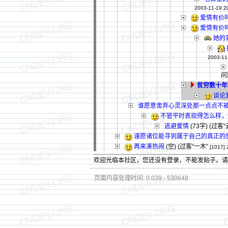
2003-11-19 2
爱情有价
爱情有价
她的
2003-11
问
贫穷数十年
谈论
谁愿意舍弃心灵深处那一点点不
不管平时表现得怎么样，
逃避爱情
(73字)
(过客“
谨愿诸位能寻到属于自己的真正的
再来凑热闹
(空) (过客“一木”
[1017]
欢迎光临本社区，您还没有登录，不能发贴子。
页面内容处理时间: 0.039 - 530648