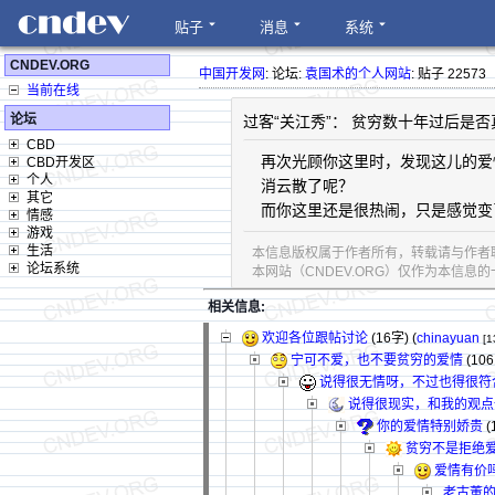
贴子
消息
系统
CNDEV.ORG
中国开发网
: 论坛:
袁国术的个人网站
: 贴子 22573
当前在线
论坛
过客“关江秀”： 贫穷数十年过后是
CBD
再次光顾你这里时，发现这儿的爱
CBD开发区
个人
消云散了呢？
其它
而你这里还是很热闹，只是感觉变
情感
游戏
生活
本信息版权属于作者所有，转载请与作者
论坛系统
本网站（CNDEV.ORG）仅作为本信
相关信息:
欢迎各位跟帖讨论
(16字)
(
chinayuan
[1
宁可不爱，也不要贫穷的爱情
(10
说得很无情呀，不过也得很符
说得很现实，和我的观点
你的爱情特别娇贵
(
贫穷不是拒绝
爱情有价
老古董