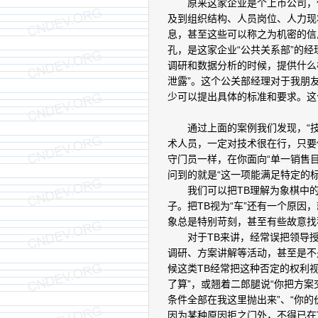
原来这家企业是个上市公司，他
及到组织结构、人员岗位、人力现
息，甚至这些可以称之为机密的信
孔，是这家企业“公共关系部”的
调研和数据分析的时候，提供什么
泄露”。这个公关部经理对于我朋
少可以提出具体的标准和要求。这
通过上面的案例我们发现，“技术
术人员，一定对技术很在行，只要
守门员一样，在你面向“单一销售
问到的就是“这一项能满足特定的标
我们可以把TB理解为象棋中的“
子。把TB视为“车”还有一个原因
象总是特别苛刻，甚至有些故意找
对于TB来讲，经常误把领导授
调研、方案讲解等活动，甚至是不
候这类TB经常把这种否定的权利
了算”，或翘着二郎腿说“你把方案
条件全部在我这里抛出来”、“你
因为某种原因拒之门外，不得已在