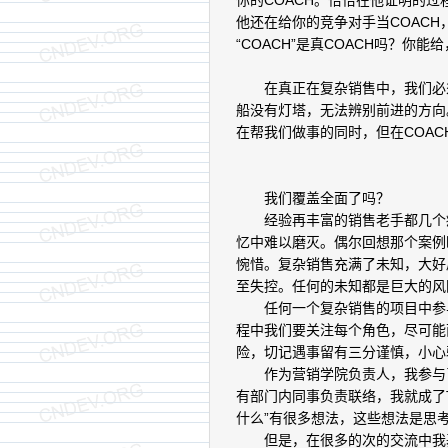
你的COACH。恰恰在他证明的过
他还在给你的竞争对手当COACH
“COACH”是真COACH吗？你
在真正在复杂销售中，我们必须
船没有灯塔，无法辨别前进的方向。
在帮我们做事的同时，但在COA
我们覆盖全面了吗？
经验再丰富的销售老手都几个痛
忆中难以磨灭。偶尔回想那个案例
惋惜。复杂销售充满了未知，大好
至失控。任何的未知都是巨大的风
任何一个复杂销售的项目中参与项
程中我们要关注每个角色，尽可能
险，切记遇事留有三分谨慎，小心
作为营销学院负责人，我参与了
有部门内同事负责联络，我就成了
什么”有很多想法，这些想法是思
但是，在很多的次的交流中我基