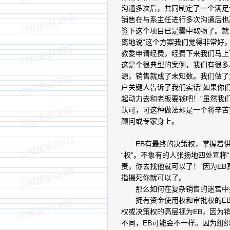
沟通多次后，共同制定了一个满足
销售在与系主任进行多次沟通后也
签下这个项目已是囊中取物了。就
离地说“这个方案我们觉得非常好
教委申请经费，经费下来我们马上
这是个很典型的案例，我们有很多
源，销售就成了未知数。我们做了
户关键人告诉了我们实话“如果你
起动力去和老板要钱吧！”虽然我
认可，可这种做法却是一个将辛苦
顾问或专家身上。
EB有最终的决策权，掌握着供
“权”。不象有的人张扬地四处宣称
责，你去找他就可以了！”因为E
指摄死你就可以了。
那么如何在复杂销售的迷宫中找
拥有资金使用权和审批权的EB
权或决策权的高层视为EB，因为
不同，EB可能会不一样。因为组