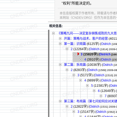
“权利”所能决定的。
本信息版权属于作者所有，转载请与作者
本网站（CNDEV.ORG）仅作为本信
相关信息:
《策略九问——决定复杂销售成败的九大思
开篇：策略与战术、客户的经营
(401
第一篇：识局篇
(6125字)
(
Ostrich
[169
2
(12264字)
(
Ostrich
[1814]
2009-
3
(15820字)
(
Ostrich
[166
4
(3910字)
(
Ostrich
[15
第二篇：拆局篇
(10036字)
(
Ostrich
[1
2
(8283字)
(
Ostrich
[1589]
2009-08
3
(5172字)
(
Ostrich
[1510]
20
4
(9899字)
(
Ostrich
[14
5
(11581字)
(
Ostr
6
(12649字)
(
7
(8093
第三篇：布局篇（第七问如何应对关
2
(12822字)
(
Ostrich
[1531]
2009-
3
(15147字)
(
Ostrich
[1562]