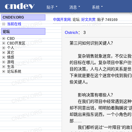
贴子
消息
系统
CNDEV.ORG
中国开发网
: 论坛:
好文共赏
: 贴子 749169
当前在线
论坛
Ostrich
： 3
CBD
第三问如何识别关键人？
CBD开发区
个人
其它
复杂销售就象迷宫，不仅让我们
情感
游戏
的目标在哪儿。复杂项目中客户往
生活
目的决策，人与人之间的关系是世
论坛系统
下来就是要在这个迷宫中找到我们
些关键人。
影响决策有哪些人？
在我们的项目中经常遇到这种情
却不同意出钱，明明拍着胸脯说“
却跳出来指东说西，一个小角色的
部……
我们都听说过“一叶障目”的故事