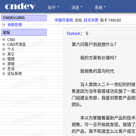
贴子
消息
系统
CNDEV.ORG
中国开发网
: 论坛:
好文共赏
: 贴子 749192
当前在线
论坛
Ostrich
： 5
CBD
第六问客户到底想什么？
CBD开发区
个人
其它
我的方案有价值吗？
情感
游戏
生活
我销售的菜鸟时代
论坛系统
当人类跨入二十一世纪的时候，
售是因为当年我曾成功实施了一家
门组建业务部，我是对那套产品相
团队。
本以为掌握着最新产品的技术和
销售，可一旦开始就发现，我错了
的产品，我不知道怎么让客户成交