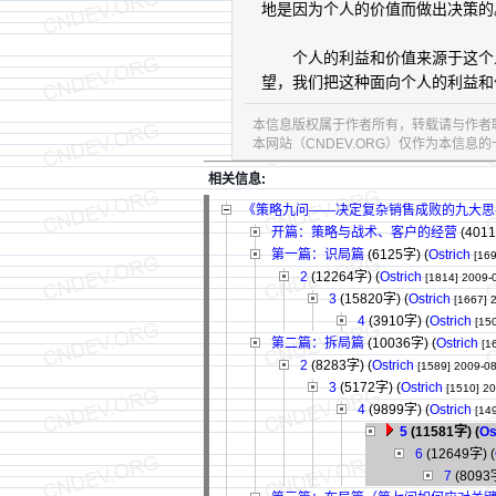
地是因为个人的价值而做出决策的
个人的利益和价值来源于这个人
望，我们把这种面向个人的利益和
本信息版权属于作者所有，转载请与作者
本网站（CNDEV.ORG）仅作为本信
相关信息:
《策略九问——决定复杂销售成败的九大思
开篇：策略与战术、客户的经营
(401
第一篇：识局篇
(6125字)
(
Ostrich
[169
2
(12264字)
(
Ostrich
[1814]
2009-
3
(15820字)
(
Ostrich
[1667]
4
(3910字)
(
Ostrich
[15
第二篇：拆局篇
(10036字)
(
Ostrich
[1
2
(8283字)
(
Ostrich
[1589]
2009-08
3
(5172字)
(
Ostrich
[1510]
20
4
(9899字)
(
Ostrich
[14
5
(11581字)
(
Os
6
(12649字)
(
7
(8093