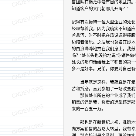
售团队在迷茫中没有目的地乱跑。
知道客户的大门朝哪儿开吗？”
记得有次接待一位大型企业的处长
经理帮着我，因为我确实不知道应
若悬河，时不时把在场说逗得捧腹
边陪着傻乐。之后我也莫名其妙地
的白浪哗哗地拍在我们身上，我鼓
吗？”处长头也没抬地说“你销售做
处长的那句话给我上了销售的第一
多不是好事。兄弟，你要对自己有
当年就是这样，我简直是在晕头
苦和折磨，直到参加了一场改变我
那位处长所在的企业成了我们的
销售的还是我，负责的选型还是那
来的一百五十万。
那也是在新世纪之初，准确地说
向方案销售的战略大转型，我有幸
训。那次培训是个系列，理论加实