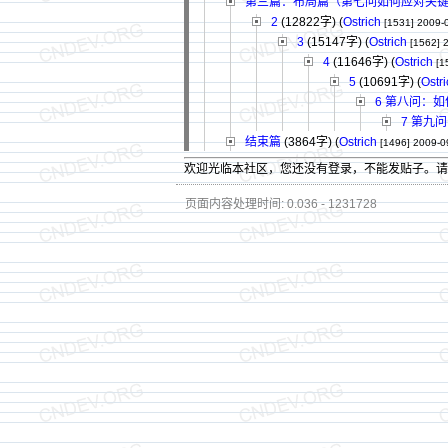
第三篇：布局篇（第七问如何应对关
2
(12822字)
(
Ostrich
[1531]
2009-
3
(15147字)
(
Ostrich
[1562]
4
(11646字)
(
Ostrich
[1
5
(10691字)
(
Ostr
6 第八问：
7 第九
结束篇
(3864字)
(
Ostrich
[1496]
2009-0
欢迎光临本社区，您还没有登录，不能发贴子。
页面内容处理时间: 0.036 - 1231728