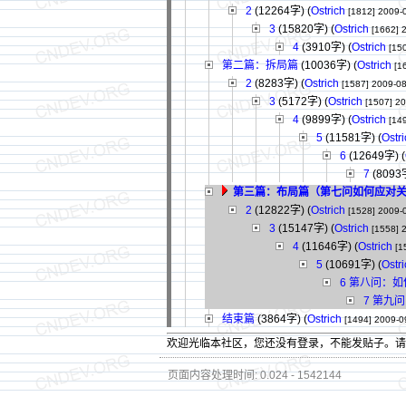
2
(12264字)
(
Ostrich
[1812]
2009-
3
(15820字)
(
Ostrich
[1662]
4
(3910字)
(
Ostrich
[15
第二篇：拆局篇
(10036字)
(
Ostrich
[1
2
(8283字)
(
Ostrich
[1587]
2009-08
3
(5172字)
(
Ostrich
[1507]
20
4
(9899字)
(
Ostrich
[14
5
(11581字)
(
Ostr
6
(12649字)
(
7
(8093
第三篇：布局篇（第七问如何应对
2
(12822字)
(
Ostrich
[1528]
2009-
3
(15147字)
(
Ostrich
[1558]
4
(11646字)
(
Ostrich
[1
5
(10691字)
(
Ostr
6 第八问：
7 第九
结束篇
(3864字)
(
Ostrich
[1494]
2009-0
欢迎光临本社区，您还没有登录，不能发贴子。
页面内容处理时间: 0.024 - 1542144