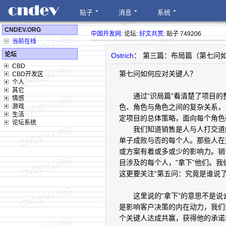
贴子
消息
系统
CNDEV.ORG
中国开发网
: 论坛:
好文共赏
: 贴子 749206
当前在线
论坛
Ostrich
： 第三篇：布局篇（第七问
CBD
第七问如何应对关键人？
CBD开发区
个人
其它
通过“识局篇”看清楚了项目的整
情感
游戏
色、角色与角色之间的复杂关系，
生活
定项目的总体策略，面向每个角色
论坛系统
我们知道销售是人与人打交道的
单子成败与否的每个人。那些人在
或方案有着或多或少的影响力。销
目涉及的每个人，“拿下”他们。我
这更要关注“第五问：究竟是谁说了
这里说的“拿下”的意思不是说去
是影响客户决策的内在动力，我们
个关键人达成共赢，获得他的承诺