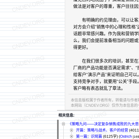
做法是对客户的尊重，客户往往因
有明确的约见理由，可以让客户
对方会介绍“销售中的心理和性格
话题非常感兴趣。作为我和营销学
么，我们会提前准备相当的问题或
得更好。
在我们很多次的培训，甚至在真
厂商的产品功能是否满足需求”、
给客户“演示产品”来证明自己可
支持竞争对手，就要用“公关”手
客户略有表态就乱了章法。
本信息版权属于作者所有，转载请与作者
本网站（CNDEV.ORG）仅作为本信
相关信息:
《策略九问——决定复杂销售成败的九大思
开篇：策略与战术、客户的经营
(401
第一篇：识局篇
(6125字)
(
Ostrich
[169